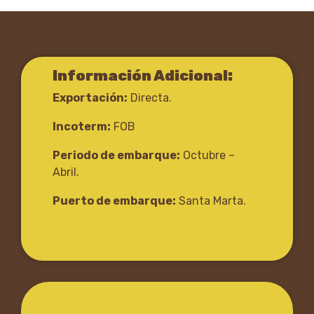
Información Adicional:
Exportación:
Directa.
Incoterm:
FOB
Periodo de embarque:
Octubre –
Abril.
Puerto de embarque:
Santa Marta.