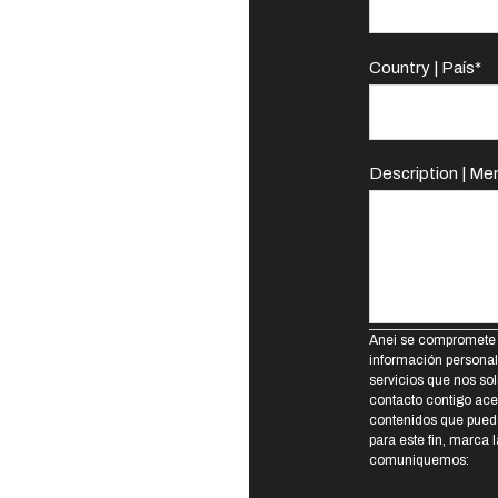
Country | País
*
Description | Me
Anei se compromete a 
información personal 
servicios que nos so
contacto contigo ace
contenidos que pued
para este fin, marca 
comuniquemos: