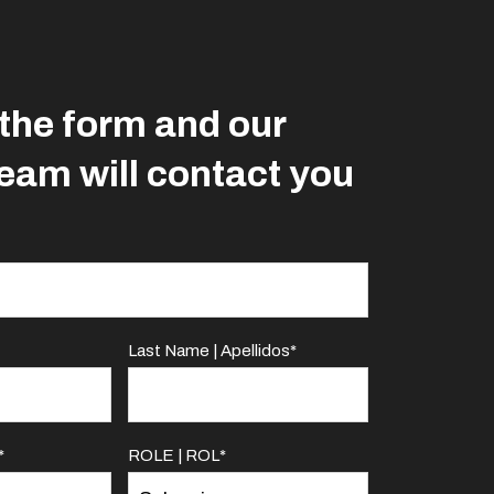
t the form and our
eam will contact you
Last Name | Apellidos
*
*
ROLE | ROL
*