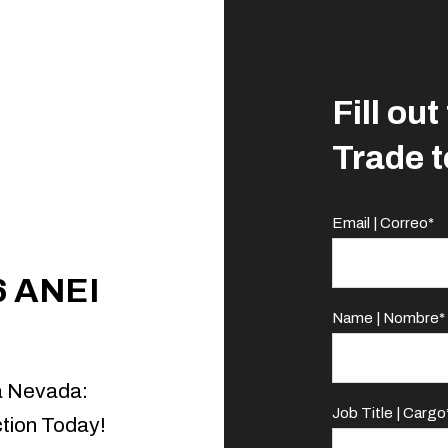
Fill ou
Trade t
Email | Correo
*
6 ANEI
Name | Nombre
*
ra Nevada:
Job Title | Cargo
tion Today!